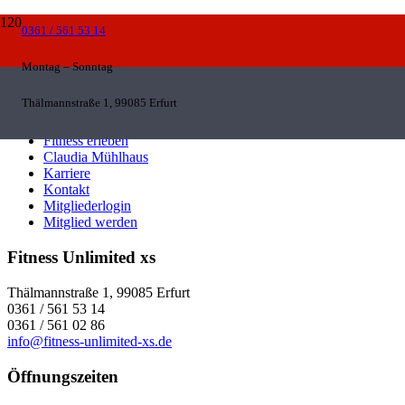
0361 / 561 53 14
Navigation
Montag – Sonntag
Probetraining
Thälmannstraße 1, 99085 Erfurt
Fitness Studio
Kurse
Fitness erleben
Claudia Mühlhaus
Karriere
Kontakt
Mitgliederlogin
Mitglied werden
Fitness Unlimited xs
Thälmannstraße 1, 99085 Erfurt
0361 / 561 53 14
0361 / 561 02 86
info@fitness-unlimited-xs.de
Öffnungszeiten